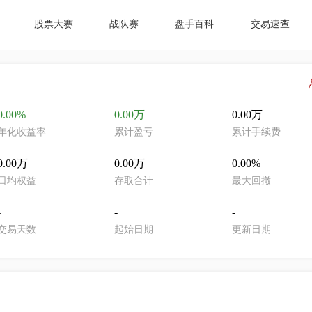
股票大赛
战队赛
盘手百科
交易速查
0.00%
0.00万
0.00万
年化收益率
累计盈亏
累计手续费
0.00万
0.00万
0.00%
日均权益
存取合计
最大回撤
-
-
-
交易天数
起始日期
更新日期