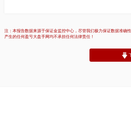
注：本报告数据来源于保证金监控中心，尽管我们极力保证数据准确
产生的任何盈亏大盘手网均不承担任何法律责任！
“
账户昵称：