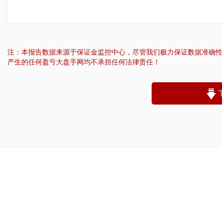
注：本报告数据来源于保证金监控中心，尽管我们极力保证数据准确
产生的任何盈亏大盘手网均不承担任何法律责任！
“
账户昵称：