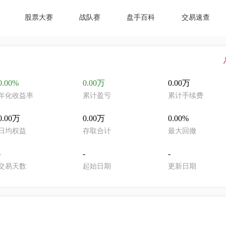
股票大赛
战队赛
盘手百科
交易速查
0.00%
0.00万
0.00万
年化收益率
累计盈亏
累计手续费
0.00万
0.00万
0.00%
日均权益
存取合计
最大回撤
-
-
-
交易天数
起始日期
更新日期