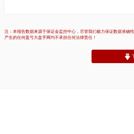
注：本报告数据来源于保证金监控中心，尽管我们极力保证数据准确
产生的任何盈亏大盘手网均不承担任何法律责任！
“
账户昵称：