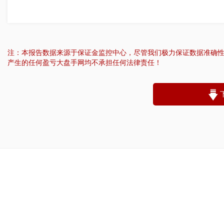
注：本报告数据来源于保证金监控中心，尽管我们极力保证数据准确
产生的任何盈亏大盘手网均不承担任何法律责任！
“
账户昵称：