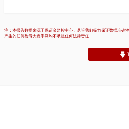
注：本报告数据来源于保证金监控中心，尽管我们极力保证数据准确
产生的任何盈亏大盘手网均不承担任何法律责任！
“
账户昵称：