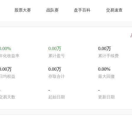
股票大赛
战队赛
盘手百科
交易速查
0.00%
0.00万
0.00万
年化收益率
累计盈亏
累计手续费
0.00万
0.00万
0.00%
日均权益
存取合计
最大回撤
-
-
-
交易天数
起始日期
更新日期