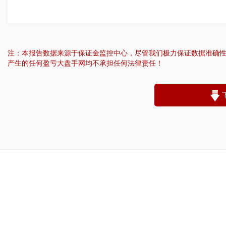
注：本报告数据来源于保证金监控中心，尽管我们极力保证数据准确
产生的任何盈亏大盘手网均不承担任何法律责任！
“
账户昵称：