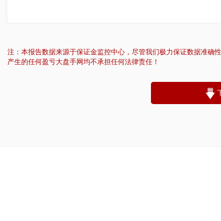
注：本报告数据来源于保证金监控中心，尽管我们极力保证数据准确
产生的任何盈亏大盘手网均不承担任何法律责任！
“
账户昵称：