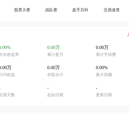
股票大赛
战队赛
盘手百科
交易速查
0.00%
0.00万
0.00万
年化收益率
累计盈亏
累计手续费
0.00万
0.00万
0.00%
日均权益
存取合计
最大回撤
-
-
-
交易天数
起始日期
更新日期