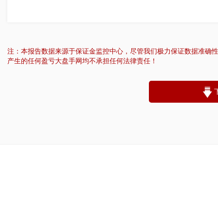
注：本报告数据来源于保证金监控中心，尽管我们极力保证数据准确
产生的任何盈亏大盘手网均不承担任何法律责任！
“
账户昵称：