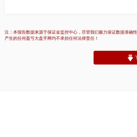
注：本报告数据来源于保证金监控中心，尽管我们极力保证数据准确
产生的任何盈亏大盘手网均不承担任何法律责任！
“
账户昵称：