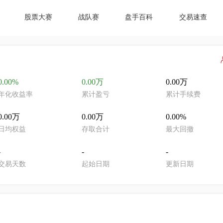
股票大赛
战队赛
盘手百科
交易速查
0.00%
0.00万
0.00万
年化收益率
累计盈亏
累计手续费
0.00万
0.00万
0.00%
日均权益
存取合计
最大回撤
-
-
-
交易天数
起始日期
更新日期