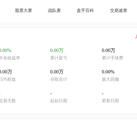
股票大赛
战队赛
盘手百科
交易速查
0.00%
0.00万
0.00万
年化收益率
累计盈亏
累计手续费
0.00万
0.00万
0.00%
日均权益
存取合计
最大回撤
-
-
-
交易天数
起始日期
更新日期