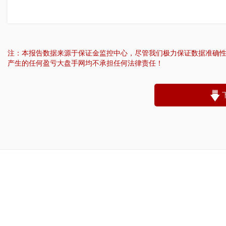
注：本报告数据来源于保证金监控中心，尽管我们极力保证数据准确
产生的任何盈亏大盘手网均不承担任何法律责任！
“
账户昵称：