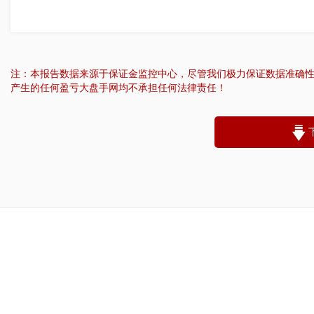
注：本报告数据来源于保证金监控中心，尽管我们极力保证数据准确
产生的任何盈亏大盘手网均不承担任何法律责任！
“
账户昵称：