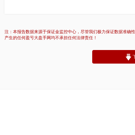
注：本报告数据来源于保证金监控中心，尽管我们极力保证数据准确
产生的任何盈亏大盘手网均不承担任何法律责任！
“
账户昵称：