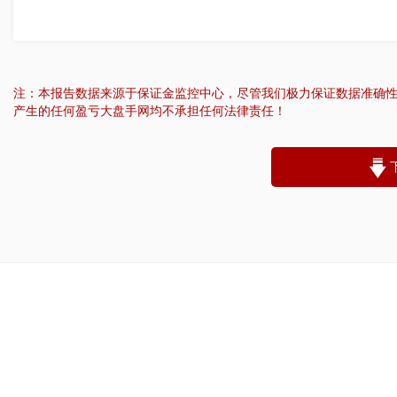
注：本报告数据来源于保证金监控中心，尽管我们极力保证数据准确
产生的任何盈亏大盘手网均不承担任何法律责任！
“
账户昵称：