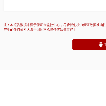
注：本报告数据来源于保证金监控中心，尽管我们极力保证数据准确
产生的任何盈亏大盘手网均不承担任何法律责任！
“
账户昵称：