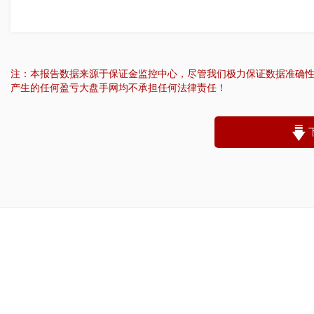
注：本报告数据来源于保证金监控中心，尽管我们极力保证数据准确
产生的任何盈亏大盘手网均不承担任何法律责任！
“
账户昵称：