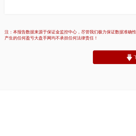
注：本报告数据来源于保证金监控中心，尽管我们极力保证数据准确
产生的任何盈亏大盘手网均不承担任何法律责任！
“
账户昵称：