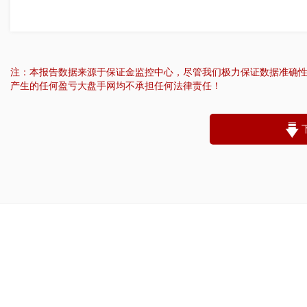
注：本报告数据来源于保证金监控中心，尽管我们极力保证数据准确
产生的任何盈亏大盘手网均不承担任何法律责任！
“
账户昵称：