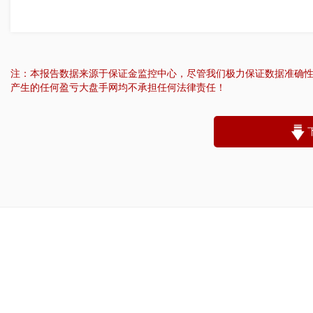
注：本报告数据来源于保证金监控中心，尽管我们极力保证数据准确
产生的任何盈亏大盘手网均不承担任何法律责任！
“
账户昵称：