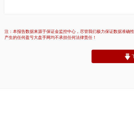
注：本报告数据来源于保证金监控中心，尽管我们极力保证数据准确
产生的任何盈亏大盘手网均不承担任何法律责任！
“
账户昵称：