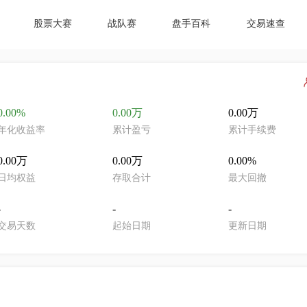
股票大赛
战队赛
盘手百科
交易速查
0.00%
0.00万
0.00万
年化收益率
累计盈亏
累计手续费
0.00万
0.00万
0.00%
日均权益
存取合计
最大回撤
-
-
-
交易天数
起始日期
更新日期