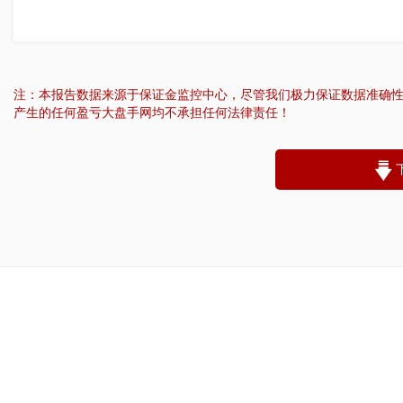
注：本报告数据来源于保证金监控中心，尽管我们极力保证数据准确
产生的任何盈亏大盘手网均不承担任何法律责任！
“
账户昵称：