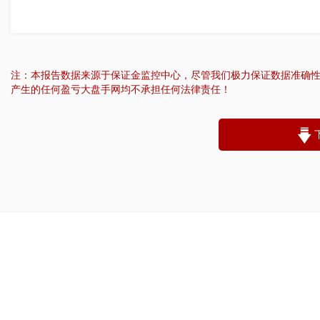
注：本报告数据来源于保证金监控中心，尽管我们极力保证数据准确
产生的任何盈亏大盘手网均不承担任何法律责任！
“
账户昵称：