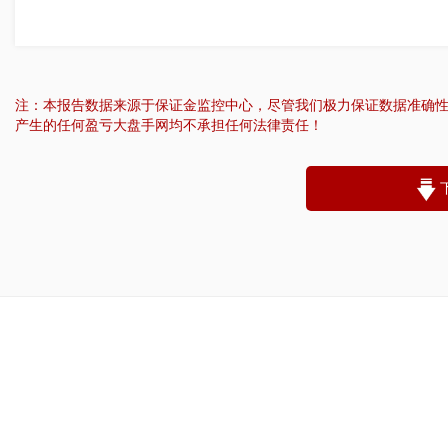
注：本报告数据来源于保证金监控中心，尽管我们极力保证数据准确
产生的任何盈亏大盘手网均不承担任何法律责任！
“
账户昵称：