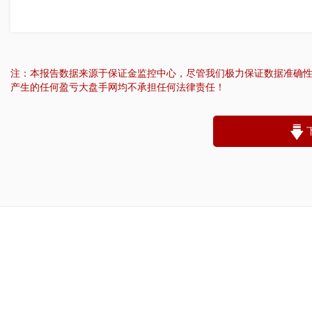
注：本报告数据来源于保证金监控中心，尽管我们极力保证数据准确
产生的任何盈亏大盘手网均不承担任何法律责任！
“
账户昵称：