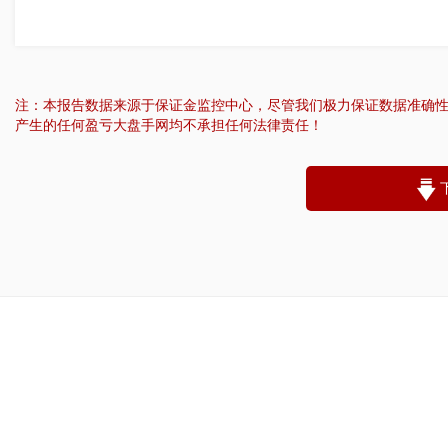
注：本报告数据来源于保证金监控中心，尽管我们极力保证数据准确
产生的任何盈亏大盘手网均不承担任何法律责任！
“
账户昵称：