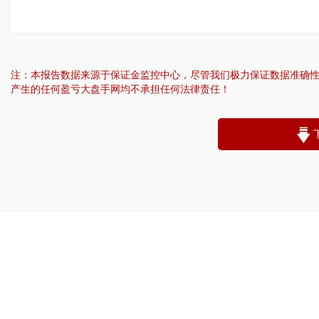
注：本报告数据来源于保证金监控中心，尽管我们极力保证数据准确
产生的任何盈亏大盘手网均不承担任何法律责任！
“
账户昵称：