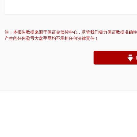
注：本报告数据来源于保证金监控中心，尽管我们极力保证数据准确
产生的任何盈亏大盘手网均不承担任何法律责任！
“
账户昵称：