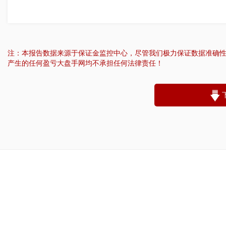
注：本报告数据来源于保证金监控中心，尽管我们极力保证数据准确
产生的任何盈亏大盘手网均不承担任何法律责任！
“
账户昵称：