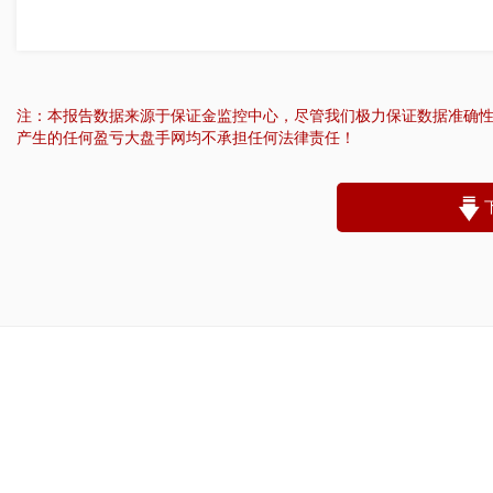
注：本报告数据来源于保证金监控中心，尽管我们极力保证数据准确
产生的任何盈亏大盘手网均不承担任何法律责任！
“
账户昵称：