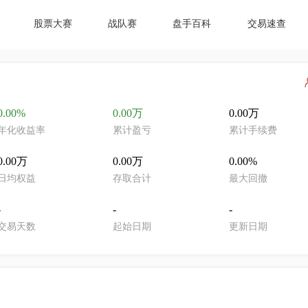
股票大赛
战队赛
盘手百科
交易速查
0.00%
0.00万
0.00万
年化收益率
累计盈亏
累计手续费
0.00万
0.00万
0.00%
日均权益
存取合计
最大回撤
-
-
-
交易天数
起始日期
更新日期