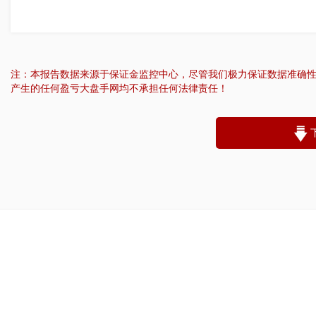
注：本报告数据来源于保证金监控中心，尽管我们极力保证数据准确
产生的任何盈亏大盘手网均不承担任何法律责任！
“
账户昵称：