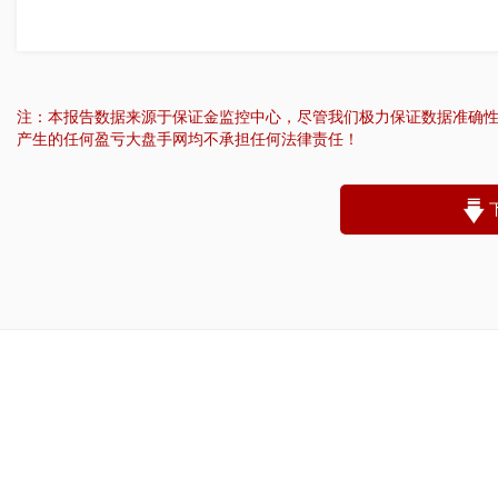
注：本报告数据来源于保证金监控中心，尽管我们极力保证数据准确
产生的任何盈亏大盘手网均不承担任何法律责任！
“
账户昵称：