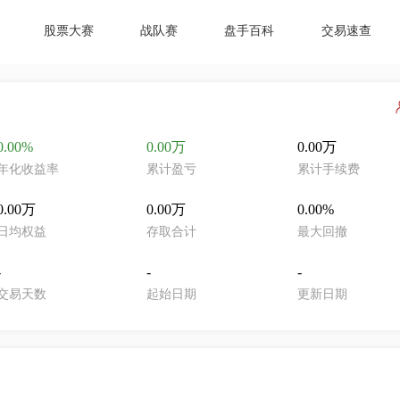
股票大赛
战队赛
盘手百科
交易速查
0.00%
0.00万
0.00万
年化收益率
累计盈亏
累计手续费
0.00万
0.00万
0.00%
日均权益
存取合计
最大回撤
-
-
-
交易天数
起始日期
更新日期