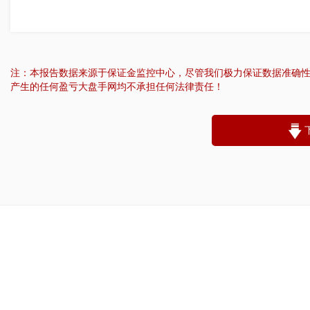
注：本报告数据来源于保证金监控中心，尽管我们极力保证数据准确
产生的任何盈亏大盘手网均不承担任何法律责任！
“
账户昵称：