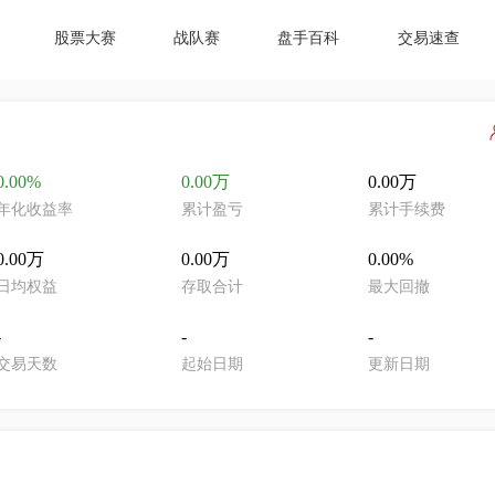
股票大赛
战队赛
盘手百科
交易速查
0.00%
0.00万
0.00万
年化收益率
累计盈亏
累计手续费
0.00万
0.00万
0.00%
日均权益
存取合计
最大回撤
-
-
-
交易天数
起始日期
更新日期