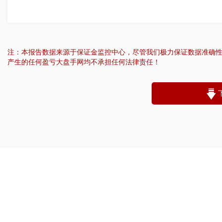
注：本报告数据来源于保证金监控中心，尽管我们极力保证数据准确
产生的任何盈亏大盘手网均不承担任何法律责任！
“
账户昵称：