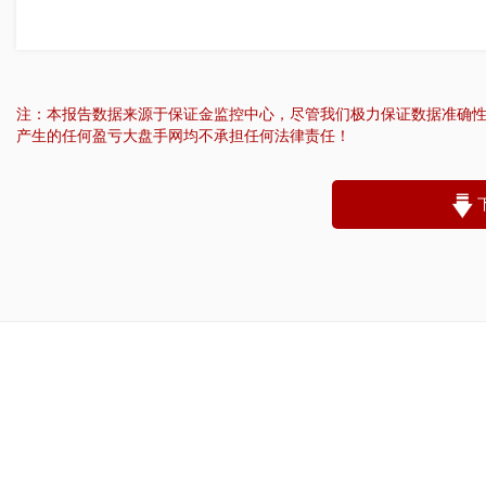
注：本报告数据来源于保证金监控中心，尽管我们极力保证数据准确
产生的任何盈亏大盘手网均不承担任何法律责任！
“
账户昵称：