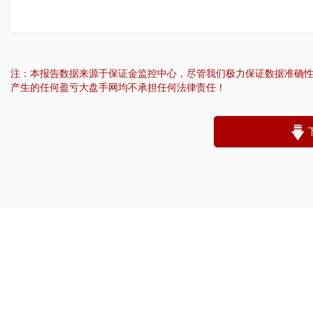
注：本报告数据来源于保证金监控中心，尽管我们极力保证数据准确
产生的任何盈亏大盘手网均不承担任何法律责任！
“
账户昵称：