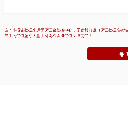
注：本报告数据来源于保证金监控中心，尽管我们极力保证数据准确
产生的任何盈亏大盘手网均不承担任何法律责任！
“
账户昵称：