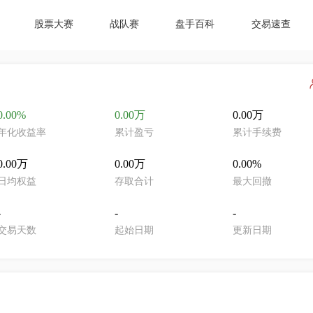
股票大赛
战队赛
盘手百科
交易速查
0.00%
0.00万
0.00万
年化收益率
累计盈亏
累计手续费
0.00万
0.00万
0.00%
日均权益
存取合计
最大回撤
-
-
-
交易天数
起始日期
更新日期