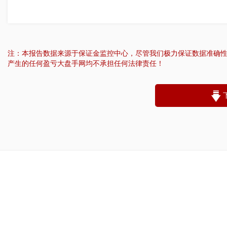
注：本报告数据来源于保证金监控中心，尽管我们极力保证数据准确
产生的任何盈亏大盘手网均不承担任何法律责任！
“
账户昵称：