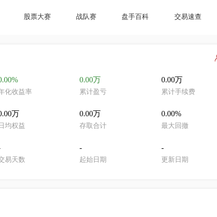
股票大赛
战队赛
盘手百科
交易速查
0.00%
0.00万
0.00万
年化收益率
累计盈亏
累计手续费
0.00万
0.00万
0.00%
日均权益
存取合计
最大回撤
-
-
-
交易天数
起始日期
更新日期