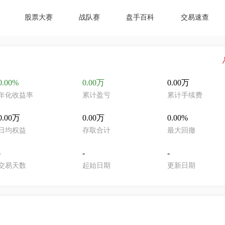
股票大赛
战队赛
盘手百科
交易速查
0.00%
0.00万
0.00万
年化收益率
累计盈亏
累计手续费
0.00万
0.00万
0.00%
日均权益
存取合计
最大回撤
-
-
-
交易天数
起始日期
更新日期