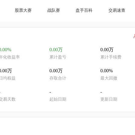
股票大赛
战队赛
盘手百科
交易速查
0.00%
0.00万
0.00万
年化收益率
累计盈亏
累计手续费
0.00万
0.00万
0.00%
日均权益
存取合计
最大回撤
-
-
-
交易天数
起始日期
更新日期